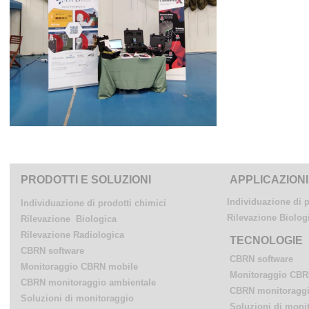
PRODOTTI E SOLUZIONI
APPLICAZIONI
Individuazione di p
Individuazione di prodotti chimici
Rilevazione Biolog
Rilevazione Biologica
Rilevazione Radiologica
TECNOLOGIE
CBRN software
CBRN software
Monitoraggio CBRN mobile
Monitoraggio CBR
CBRN monitoraggio ambientale
CBRN monitoraggi
Soluzioni di monitoraggio
Soluzioni di moni