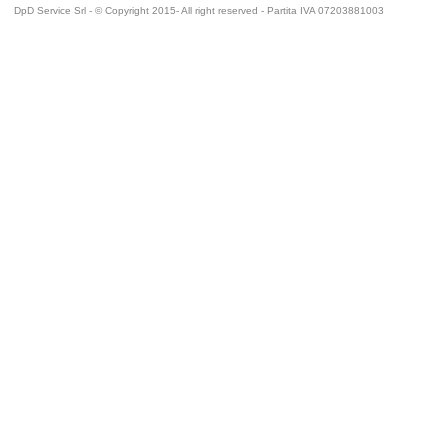
DpD Service Srl - © Copyright 2015- All right reserved - Partita IVA 07203881003