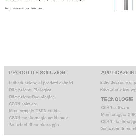
http://www.mastercbrn.com/
PRODOTTI E SOLUZIONI
APPLICAZIONI
Individuazione di p
Individuazione di prodotti chimici
Rilevazione Biolog
Rilevazione Biologica
Rilevazione Radiologica
TECNOLOGIE
CBRN software
CBRN software
Monitoraggio CBRN mobile
Monitoraggio CBR
CBRN monitoraggio ambientale
CBRN monitoraggi
Soluzioni di monitoraggio
Soluzioni di moni