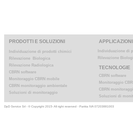
PRODOTTI E SOLUZIONI
APPLICAZIONI
Individuazione di p
Individuazione di prodotti chimici
Rilevazione Biolog
Rilevazione Biologica
Rilevazione Radiologica
TECNOLOGIE
CBRN software
CBRN software
Monitoraggio CBRN mobile
Monitoraggio CBR
CBRN monitoraggio ambientale
CBRN monitoraggi
Soluzioni di monitoraggio
Soluzioni di moni
DpD Service Srl - © Copyright 2015- All right reserved - Partita IVA 07203881003