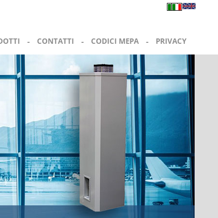
DOTTI
-
CONTATTI
-
CODICI MEPA
-
PRIVACY