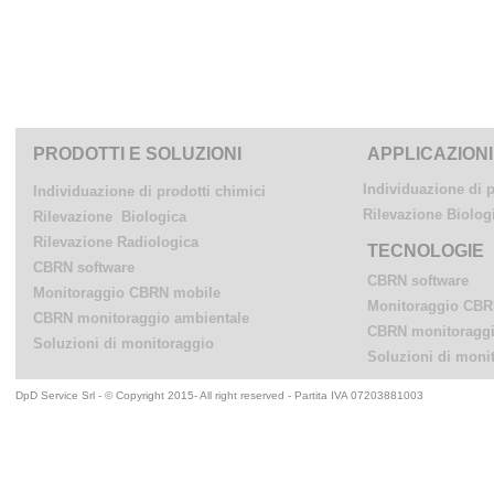
PRODOTTI E SOLUZIONI
APPLICAZIONI
Individuazione di p
Individuazione di prodotti chimici
Rilevazione Biolog
Rilevazione Biologica
Rilevazione Radiologica
TECNOLOGIE
CBRN software
CBRN software
Monitoraggio CBRN mobile
Monitoraggio CBR
CBRN monitoraggio ambientale
CBRN monitoraggi
Soluzioni di monitoraggio
Soluzioni di moni
DpD Service Srl - © Copyright 2015- All right reserved - Partita IVA 07203881003