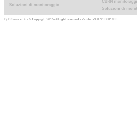
CBRN monitoraggi
Soluzioni di monitoraggio
Soluzioni di moni
DpD Service Srl - © Copyright 2015- All right reserved - Partita IVA 07203881003