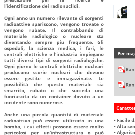
prestazione per la ricerca e
l’identificazione dei radionuclidi.
Ogni anno un numero rilevante di sorgenti
radioattive spariscono, vengono trovate o
vengono rubate. Il contrabbando di
materiale radiologico o nucleare sta
diventando sempre più frequente. Gli
ospedali, la scienza medica, i fari, le
Per mag
centrali elettriche e l’industria impiegano
tutti diversi tipi di sorgenti radiologiche.
Ogni giorno le centrali elettriche nucleari
Ran
producono scorie nucleari che devono
essere gestite e immagazzinate. Le
possibilità che questo materiale sia
Ran
smarrito, rubato o che succeda una
fuoriuscita da un container dovuto a un
incidente sono numerose.
Caratter
Anche una piccola quantità di materiale
• Facile 
radioattivo può essere utilizzato in una
• Alta sen
bomba, i cui effetti possono essere molto
• Algorit
pericolosi per un’infrastruttura o può