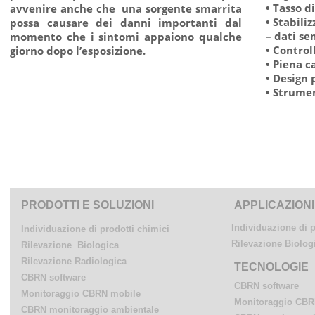
• Tasso d
avvenire anche che una sorgente smarrita
• Stabili
possa causare dei danni importanti dal
– dati se
momento che i sintomi appaiono qualche
• Contro
giorno dopo l’esposizione.
• Piena c
• Design
• Strumen
PRODOTTI E SOLUZIONI
APPLICAZIONI
Individuazione di p
Individuazione di prodotti chimici
Rilevazione Biolog
Rilevazione Biologica
Rilevazione Radiologica
TECNOLOGIE
CBRN software
CBRN software
Monitoraggio CBRN mobile
Monitoraggio CBR
CBRN monitoraggio ambientale