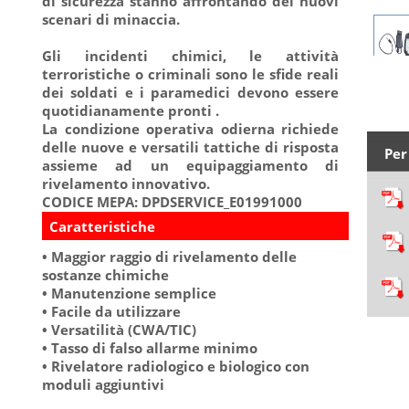
di sicurezza stanno affrontando dei nuovi
scenari di minaccia.
Gli incidenti chimici, le attività
terroristiche o criminali sono le sfide reali
dei soldati e i paramedici devono essere
quotidianamente pronti .
La condizione operativa odierna richiede
delle nuove e versatili tattiche di risposta
Per
assieme ad un equipaggiamento di
rivelamento innovativo.
CODICE MEPA: DPDSERVICE_E01991000
Caratteristiche
• Maggior raggio di rivelamento delle
sostanze chimiche
• Manutenzione semplice
• Facile da utilizzare
• Versatilità (CWA/TIC)
• Tasso di falso allarme minimo
• Rivelatore radiologico e biologico con
moduli aggiuntivi